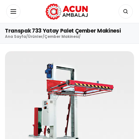
İçeriğe geç
Menüyü aç/kapat
Transpak 733 Yatay Palet Çember Makinesi
Ana Sayfa
/
Ürünler
/
Çember Makinesi
/