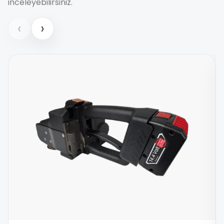
inceleyebilirsiniz.
‹
›