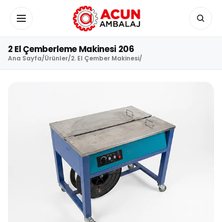
İçeriğe geç
Menüyü aç/kapat
2 El Çemberleme Makinesi 206
Ana Sayfa
/
Ürünler
/
2. El Çember Makinesi
/